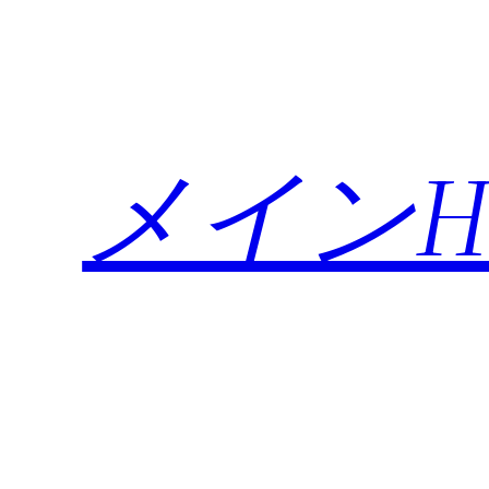
内
容
を
ス
キ
メインH
ッ
プ